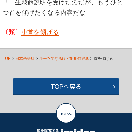
「一生懸命説明を受けたのだが、もうひと
つ首を傾げたくなる内容だな」
〔類〕
小首を傾げる
TOP
>
日本語辞典
>
ルーツでなるほど慣用句辞典
> 首を傾げる
TOPへ