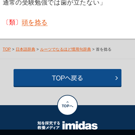
通常の受験勉強では歯が立たない」
〔類〕
頭を捻る
TOP
>
日本語辞典
>
ルーツでなるほど慣用句辞典
> 首を捻る
TOPへ