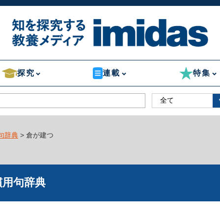
探究
連載
特集
句辞典
> 倉が建つ
慣用句辞典