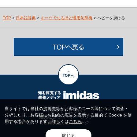
TOP
>
日本語辞典
>
ルーツでなるほど慣用句辞典
> ヘビーを掛ける
TOPへ
当サイトでは当社の提携先等がお客様のニーズ等について調査・
当サイトについて
分析したり、お客様にお勧めの広告を表示する目的で Cookie を使
集英社プライバシーポリシー
用する場合があります。詳しくは
こちら
集英社ホームページ
閉じる