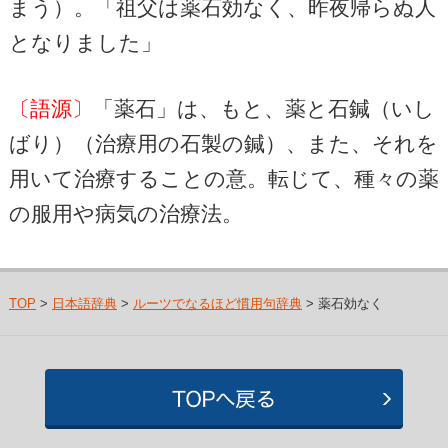
まう）。「祖父は薬石効なく、昨夜帰らぬ人
となりました」
〔語源〕
「薬石」は、もと、薬と石鍼（いし
ばり）（治療用の石製の鍼）、また、それを
用いて治療することの意。転じて、種々の薬
の服用や病気の治療法。
TOP
>
日本語辞典
>
ルーツでなるほど慣用句辞典
> 薬石効なく