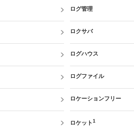
ログ管理
ロクサバ
ログハウス
ログファイル
ロケーションフリー
1
ロケット