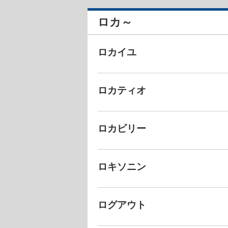
ロカ～
ロカイユ
ロカティオ
ロカビリー
ロキソニン
ログアウト