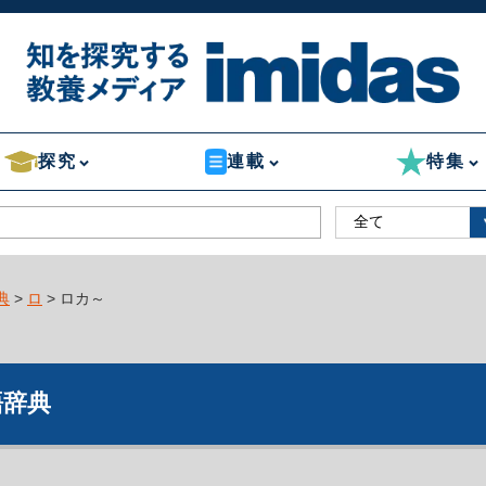
探究
連載
特集
典
>
ロ
> ロカ～
語辞典