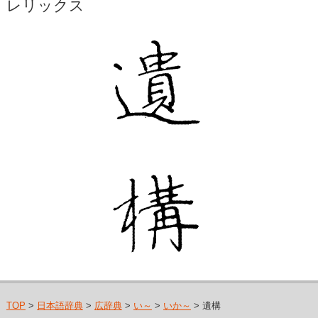
レリックス
TOP
>
日本語辞典
>
広辞典
>
い～
>
いか～
> 遺構