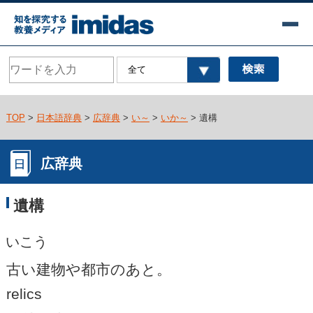
TOP
>
日本語辞典
>
広辞典
>
い～
>
いか～
> 遺構
広辞典
遺構
いこう
古い建物や都市のあと。
relics