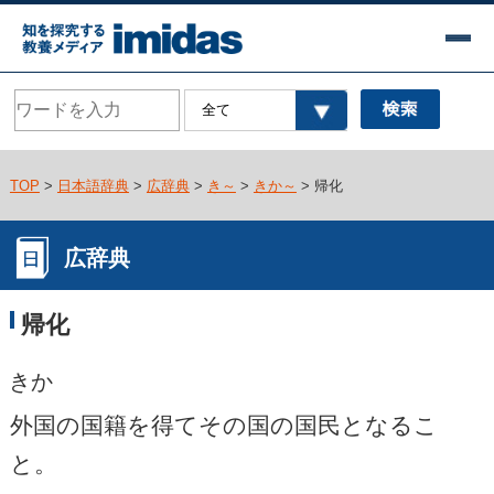
TOP
>
日本語辞典
>
広辞典
>
き～
>
きか～
> 帰化
広辞典
帰化
きか
外国の国籍を得てその国の国民となるこ
と。