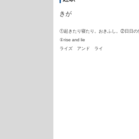
きが
①起きたり寝たり。おきふし。②日日の
①rise and lie
ライズ アンド ライ