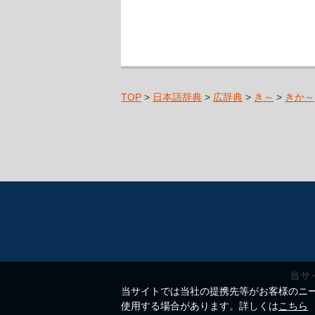
TOP
>
日本語辞典
>
広辞典
>
き～
>
きか～
当サ
当サイトでは当社の提携先等がお客様のニーズ
使用する場合があります。詳しくは
こちら