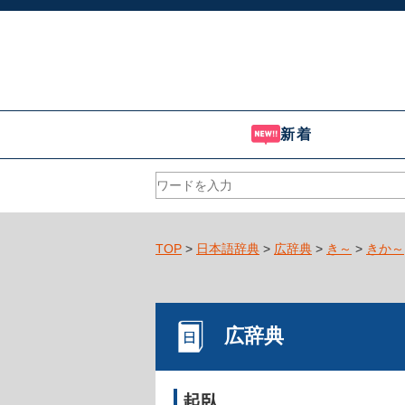
新着
TOP
>
日本語辞典
>
広辞典
>
き～
>
きか～
広辞典
起臥