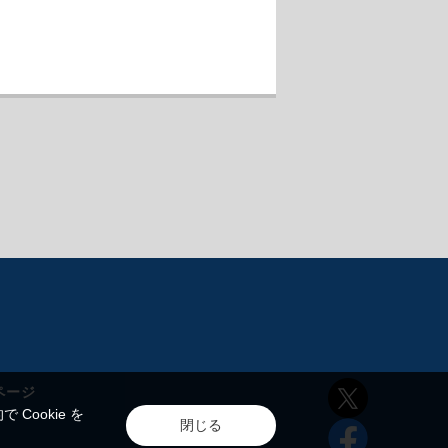
ページ
ookie を
閉じる