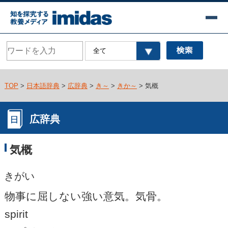
TOP
>
日本語辞典
>
広辞典
>
き～
>
きか～
> 気概
広辞典
気概
きがい
物事に屈しない強い意気。気骨。
spirit