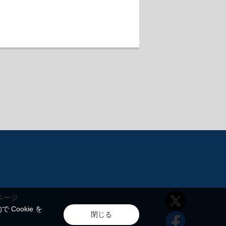
ページ
ookie を
閉じる