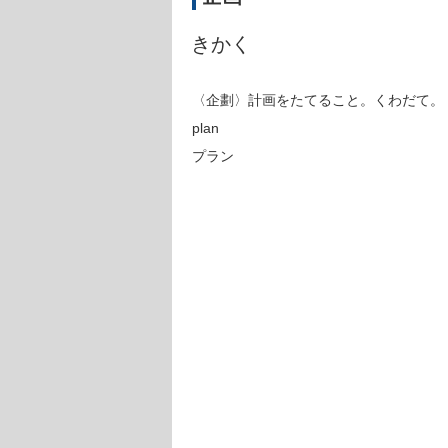
きかく
〈企劃〉計画をたてること。くわだて。
plan
プラン