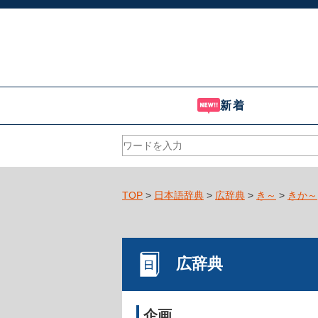
新着
TOP
>
日本語辞典
>
広辞典
>
き～
>
きか～
広辞典
企画