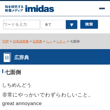
TOP
>
日本語辞典
>
広辞典
>
し～
>
した～
> 七面倒
広辞典
七面倒
しちめんどう
非常にやっかいでわずらわしいこと。
great annoyance