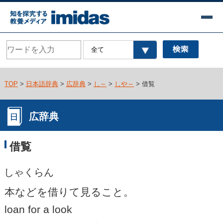
TOP
>
日本語辞典
>
広辞典
>
し～
>
しや～
> 借覧
広辞典
借覧
しゃくらん
本などを借りて見ること。
loan for a look