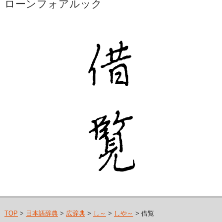
ローンフォアルック
TOP
>
日本語辞典
>
広辞典
>
し～
>
しや～
> 借覧