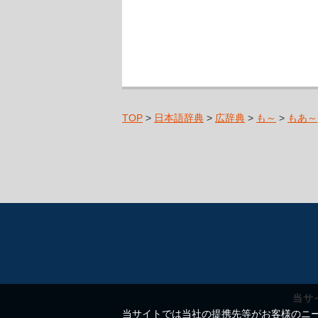
TOP
>
日本語辞典
>
広辞典
>
も～
>
もあ～
当サ
当サイトでは当社の提携先等がお客様のニーズ