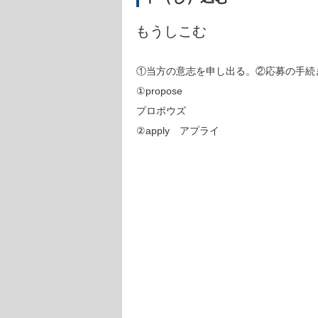
もうしこむ
①当方の意志を申し出る。②応募の手続
①propose
プロポウズ
②apply アプライ