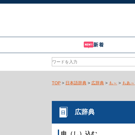
新着
TOP
>
日本語辞典
>
広辞典
>
も～
>
もあ～
広辞典
申（し）込む