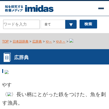
TOP
>
日本語辞典
>
広辞典
>
や～
>
やさ～
>
広辞典
やす
〈
〉長い柄にとがった鉄をつけた、魚を刺
す漁具。