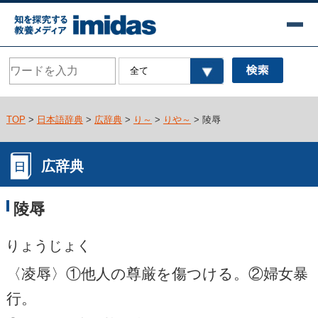
TOP
>
日本語辞典
>
広辞典
>
り～
>
りや～
> 陵辱
広辞典
陵辱
りょうじょく
〈凌辱〉①他人の尊厳を傷つける。②婦女暴
行。