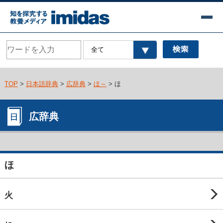
TOP
>
日本語辞典
>
広辞典
>
ほ～
> ほ
広辞典
ほ
火