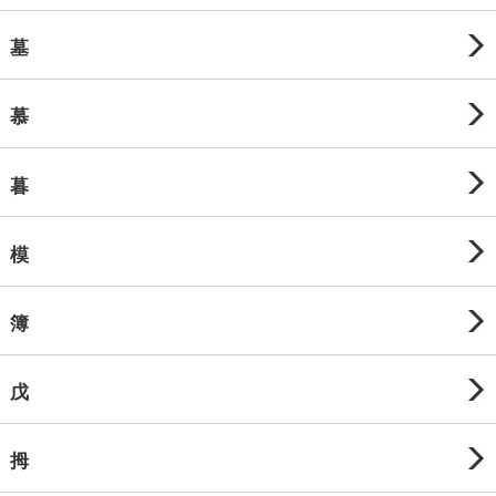
墓
慕
暮
模
簿
戊
拇