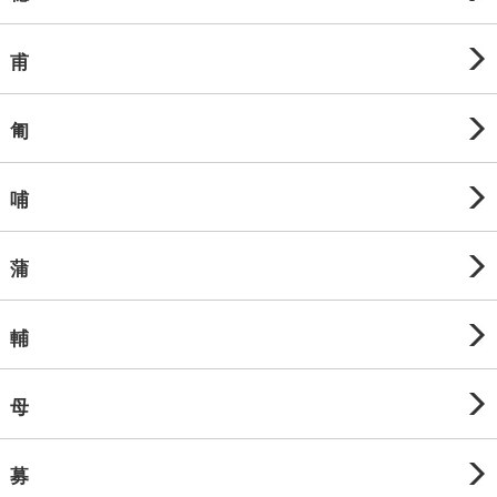
甫
匍
哺
蒲
輔
母
募