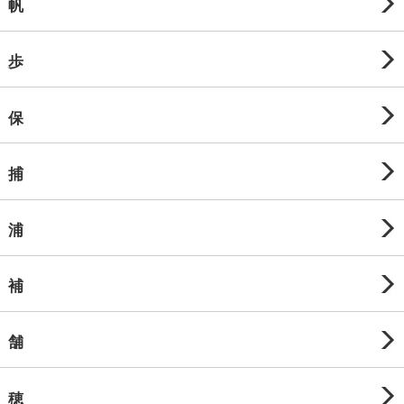
帆
歩
保
捕
浦
補
舗
穂