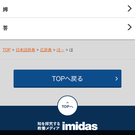
姆
菩
TOP
>
日本語辞典
>
広辞典
>
ほ～
> ほ
TOPへ