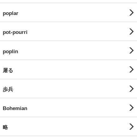
poplar
pot-pourri
poplin
屠る
歩兵
Bohemian
略