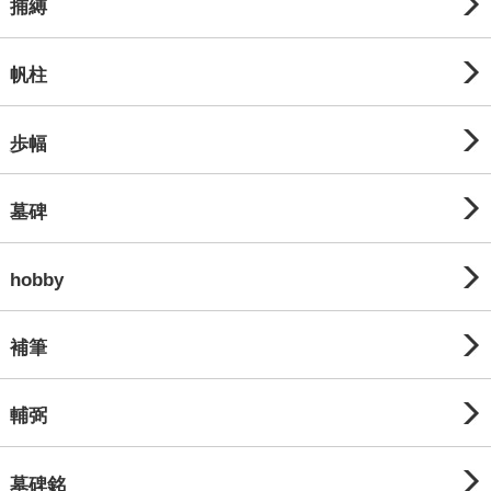
捕縛
帆柱
歩幅
墓碑
hobby
補筆
輔弼
墓碑銘