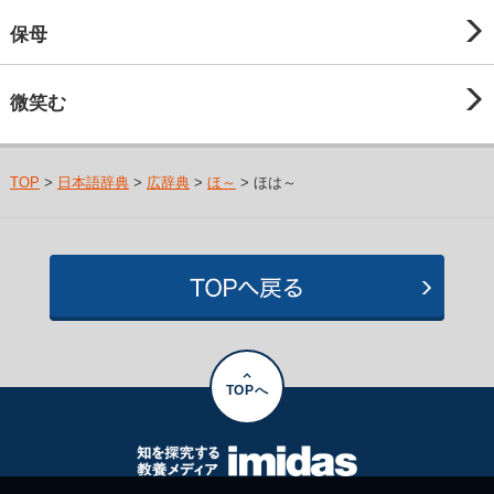
保母
微笑む
TOP
>
日本語辞典
>
広辞典
>
ほ～
> ほは～
TOPへ