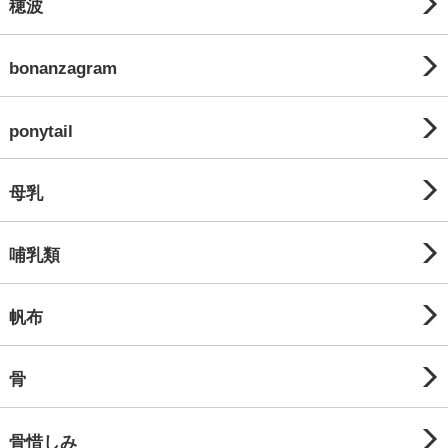
穂波
bonanzagram
ponytail
母乳
哺乳類
帆布
骨
骨惜しみ