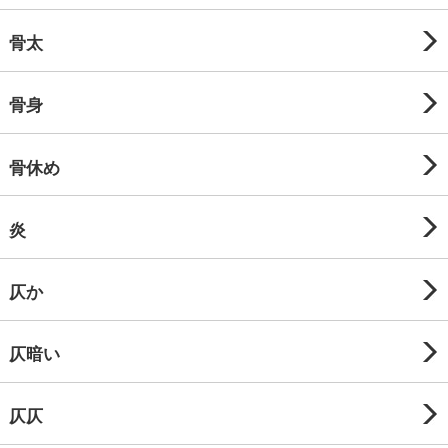
骨太
骨身
骨休め
炎
仄か
仄暗い
仄仄