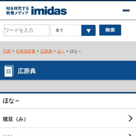
TOP
>
日本語辞典
>
広辞典
>
ほ～
> ほな～
広辞典
ほな～
穂並（み）