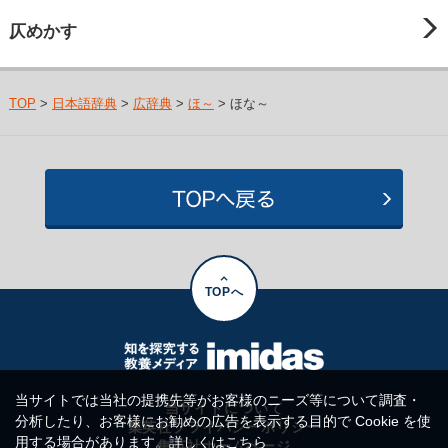
仄めかす
TOP
>
日本語辞典
>
広辞典
>
ほ～
> ほな～
TOPへ
当サイトでは当社の提携先等がお客様のニーズ等について調査・
当サイトについて
分析したり、お客様にお勧めの広告を表示する目的で Cookie を使
集英社プライバシーポリシー
用する場合があります。詳しくは
こちら
集英社ホームページ