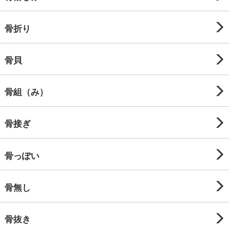
骨折り
骨貝
骨組（み）
骨接ぎ
骨っぽい
骨無し
骨抜き