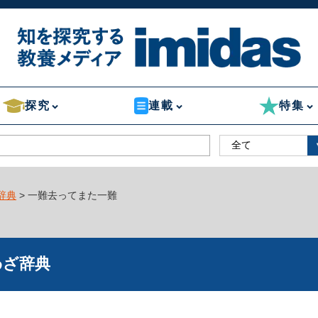
探究
連載
特集
辞典
> 一難去ってまた一難
わざ辞典