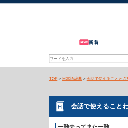
新着
TOP
>
日本語辞典
>
会話で使えることわざ
会話で使えること
一難去ってまた一難