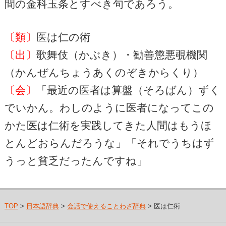
間の金科玉条とすべき句であろう。
〔類〕
医は仁の術
〔出〕
歌舞伎（かぶき）・勧善懲悪覗機関
（かんぜんちょうあくのぞきからくり）
〔会〕
「最近の医者は算盤（そろばん）ずく
でいかん。わしのように医者になってこの
かた医は仁術を実践してきた人間はもうほ
とんどおらんだろうな」「それでうちはず
うっと貧乏だったんですね」
TOP
>
日本語辞典
>
会話で使えることわざ辞典
> 医は仁術