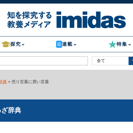
探究
連載
特集
辞典
> 売り言葉に買い言葉
わざ辞典