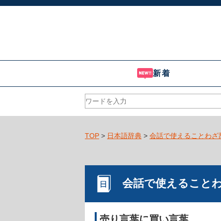
新着
TOP
>
日本語辞典
>
会話で使えることわざ
会話で使えること
売り言葉に買い言葉