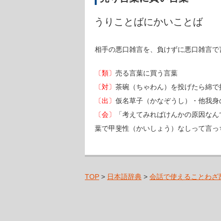
うりことばにかいことば
相手の悪口雑言を、負けずに悪口雑言で
〔類〕
売る言葉に買う言葉
〔対〕
茶碗（ちゃわん）を投げたら綿で
〔出〕
仮名草子（かなぞうし）・他我身
〔会〕
「考えてみればけんかの原因なん
葉で甲斐性（かいしょう）なしって言っ
TOP
>
日本語辞典
>
会話で使えることわざ