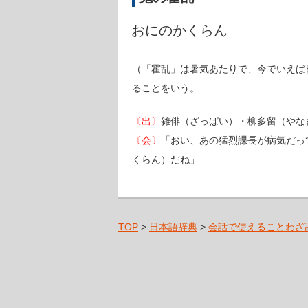
おにのかくらん
（「霍乱」は暑気あたりで、今でいえば
ることをいう。
〔出〕
雑俳（ざっぱい）・柳多留（やな
〔会〕
「おい、あの猛烈課長が病気だっ
くらん）だね」
TOP
>
日本語辞典
>
会話で使えることわざ