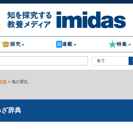
探究
連載
特集
辞典
> 鬼の霍乱
わざ辞典