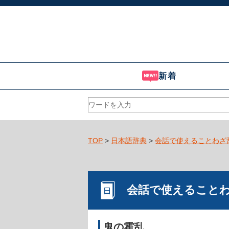
新着
TOP
>
日本語辞典
>
会話で使えることわざ
会話で使えること
鬼の霍乱