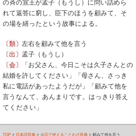
の斉の宣王が孟子（もうし）に問い詰めら
れて返答に窮し、臣下のほうを顧みて、そ
の場を繕ったという故事による。
〔類〕
左右を顧みて他を言う
〔出〕
孟子（もうし）
〔会〕
「お父さん、今日こそは久子さんとの
結婚を許してください」「母さん、さっき
私に電話があったようだが」「顧みて他を
言うなんて、あんまりです。はっきり答え
てください」
TOP
>
日本語辞典
>
会話で使えることわざ辞典
> 顧みて他を言う