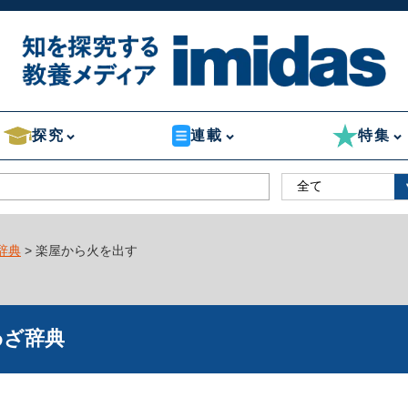
探究
連載
特集
辞典
> 楽屋から火を出す
わざ辞典