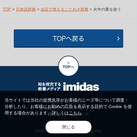
TOP
>
日本語辞典
>
会話で使えることわざ辞典
> 火中の栗を拾う
TOPへ
当サイトでは当社の提携先等がお客様のニーズ等について調査・
当サイトについて
分析したり、お客様にお勧めの広告を表示する目的で Cookie を使
集英社プライバシーポリシー
用する場合があります。詳しくは
こちら
集英社ホームページ
閉じる
©SHUEISHA Inc. All rights reserved.