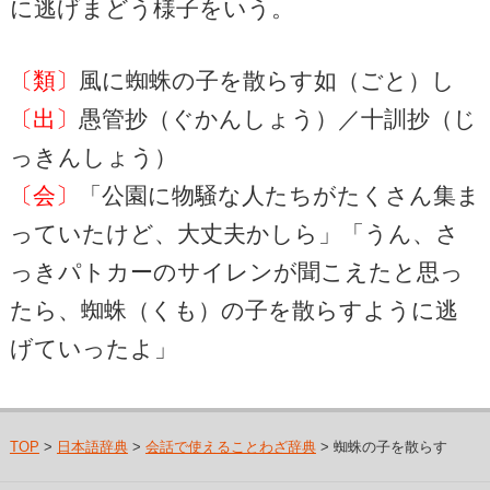
に逃げまどう様子をいう。
〔類〕
風に蜘蛛の子を散らす如（ごと）し
〔出〕
愚管抄（ぐかんしょう）／十訓抄（じ
っきんしょう）
〔会〕
「公園に物騒な人たちがたくさん集ま
っていたけど、大丈夫かしら」「うん、さ
っきパトカーのサイレンが聞こえたと思っ
たら、蜘蛛（くも）の子を散らすように逃
げていったよ」
TOP
>
日本語辞典
>
会話で使えることわざ辞典
> 蜘蛛の子を散らす