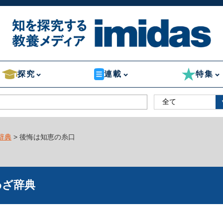
探究
連載
特集
辞典
> 後悔は知恵の糸口
わざ辞典