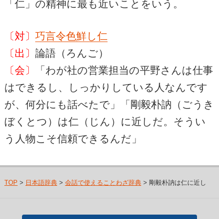
「仁」の精神に最も近いことをいう。
〔対〕
巧言令色鮮し仁
〔出〕
論語（ろんご）
〔会〕
「わが社の営業担当の平野さんは仕事
はできるし、しっかりしている人なんです
が、何分にも話べたで」「剛毅朴訥（ごうき
ぼくとつ）は仁（じん）に近しだ。そうい
う人物こそ信頼できるんだ」
TOP
>
日本語辞典
>
会話で使えることわざ辞典
> 剛毅朴訥は仁に近し