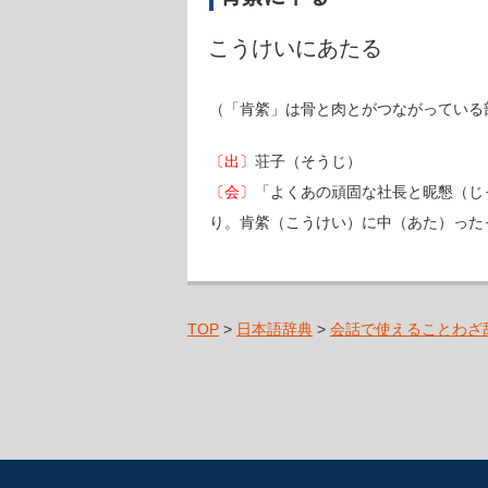
こうけいにあたる
（「肯綮」は骨と肉とがつながっている
〔出〕
荘子（そうじ）
〔会〕
「よくあの頑固な社長と昵懇（じ
り。肯綮（こうけい）に中（あた）った
TOP
>
日本語辞典
>
会話で使えることわざ