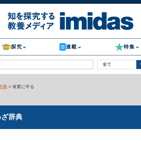
探究
連載
特集
辞典
> 肯綮に中る
わざ辞典