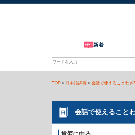
新着
TOP
>
日本語辞典
>
会話で使えることわざ
会話で使えること
肯綮に中る