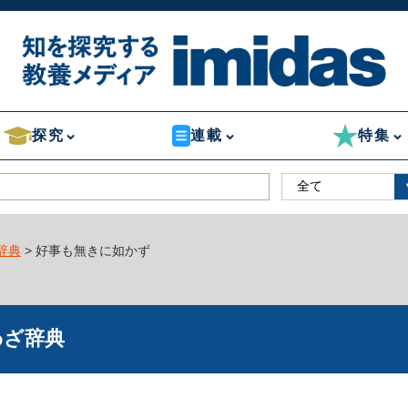
探究
連載
特集
辞典
> 好事も無きに如かず
わざ辞典