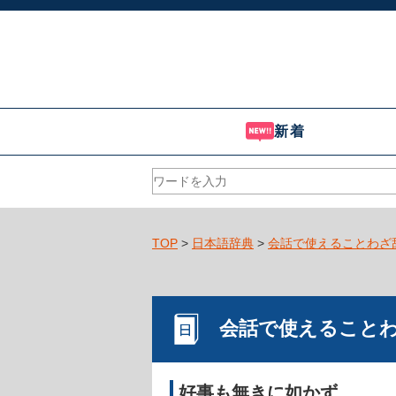
新着
TOP
>
日本語辞典
>
会話で使えることわざ
会話で使えること
好事も無きに如かず