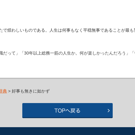
たで煩わしいものである。人生は何事もなく平穏無事であることが最も
職だって」「30年以上総務一筋の人生か。何が楽しかったんだろう」
辞典
> 好事も無きに如かず