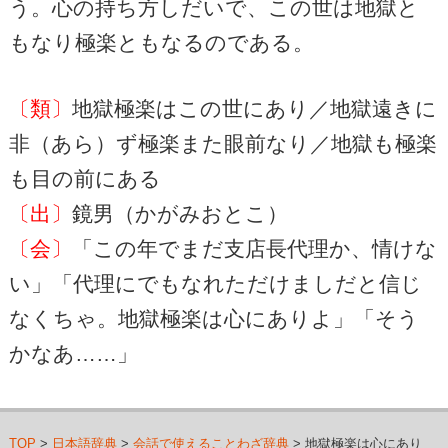
う。心の持ち方しだいで、この世は地獄と
もなり極楽ともなるのである。
〔類〕
地獄極楽はこの世にあり／地獄遠きに
非（あら）ず極楽また眼前なり／地獄も極楽
も目の前にある
〔出〕
鏡男（かがみおとこ）
〔会〕
「この年でまだ支店長代理か、情けな
い」「代理にでもなれただけましだと信じ
なくちゃ。地獄極楽は心にありよ」「そう
かなあ……」
TOP
>
日本語辞典
>
会話で使えることわざ辞典
> 地獄極楽は心にあり