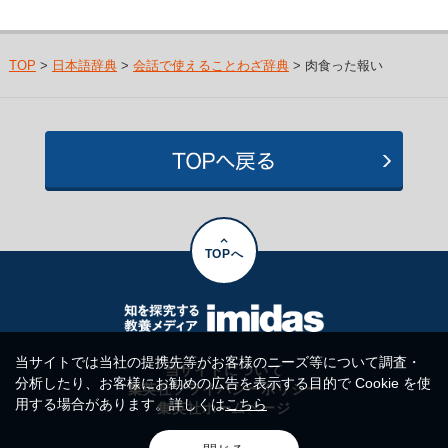
TOP
>
日本語辞典
>
会話で使えることわざ辞典
> 肉食った報い
TOPへ
当サイトでは当社の提携先等がお客様のニーズ等について調査・
当サイトについて
分析したり、お客様にお勧めの広告を表示する目的で Cookie を使
集英社プライバシーポリシー
用する場合があります。詳しくは
こちら
集英社ホームページ