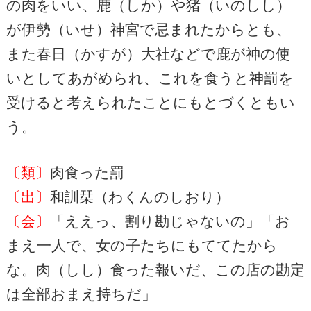
の肉をいい、鹿（しか）や猪（いのしし）
が伊勢（いせ）神宮で忌まれたからとも、
また春日（かすが）大社などで鹿が神の使
いとしてあがめられ、これを食うと神罰を
受けると考えられたことにもとづくともい
う。
〔類〕
肉食った罰
〔出〕
和訓栞（わくんのしおり）
〔会〕
「ええっ、割り勘じゃないの」「お
まえ一人で、女の子たちにもててたから
な。肉（しし）食った報いだ、この店の勘定
は全部おまえ持ちだ」