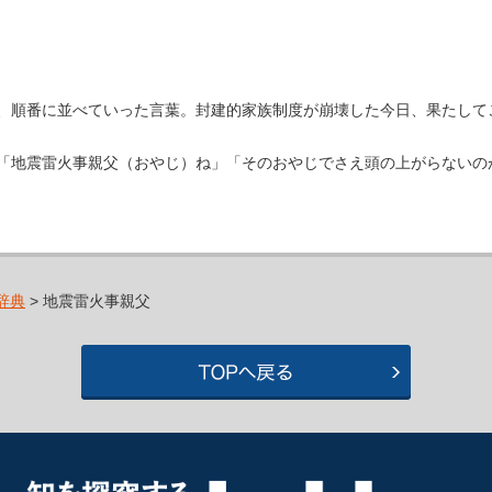
、順番に並べていった言葉。封建的家族制度が崩壊した今日、果たして
「地震雷火事親父（おやじ）ね」「そのおやじでさえ頭の上がらないの
辞典
> 地震雷火事親父