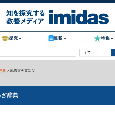
探究
連載
特集
辞典
> 地震雷火事親父
わざ辞典