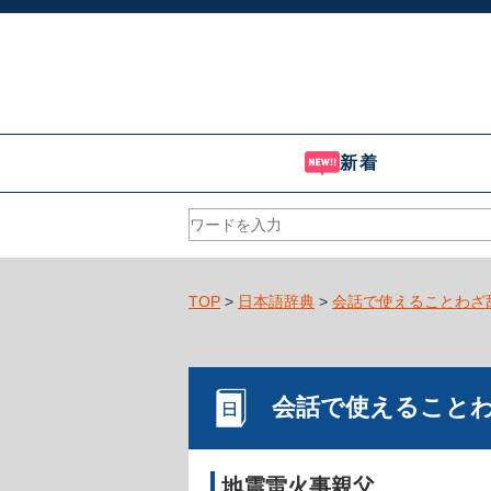
新着
TOP
>
日本語辞典
>
会話で使えることわざ
会話で使えること
地震雷火事親父