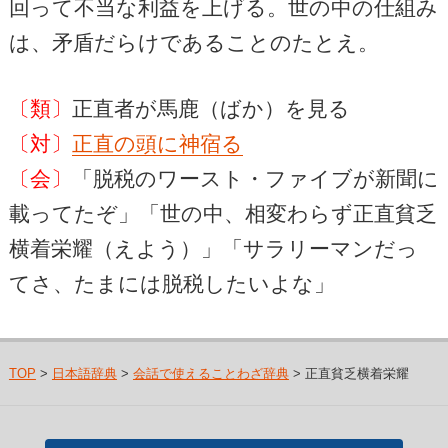
回って不当な利益を上げる。世の中の仕組み
は、矛盾だらけであることのたとえ。
〔類〕
正直者が馬鹿（ばか）を見る
〔対〕
正直の頭に神宿る
〔会〕
「脱税のワースト・ファイブが新聞に
載ってたぞ」「世の中、相変わらず正直貧乏
横着栄耀（えよう）」「サラリーマンだっ
てさ、たまには脱税したいよな」
TOP
>
日本語辞典
>
会話で使えることわざ辞典
> 正直貧乏横着栄耀