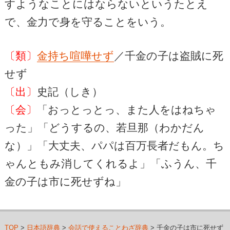
すようなことにはならないというたとえ
で、金力で身を守ることをいう。
〔類〕
金持ち喧嘩せず
／千金の子は盗賊に死
せず
〔出〕
史記（しき）
〔会〕
「おっとっとっ、また人をはねちゃ
った」「どうするの、若旦那（わかだん
な）」「大丈夫、パパは百万長者だもん。ち
ゃんともみ消してくれるよ」「ふうん、千
金の子は市に死せずね」
TOP
>
日本語辞典
>
会話で使えることわざ辞典
> 千金の子は市に死せず