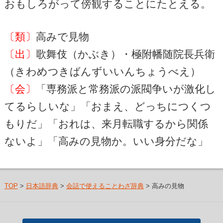
おもしろがって傍観することにたとえる。
〔類〕
高みで見物
〔出〕
歌舞伎（かぶき）・極附幡随院長兵衛
（きわめつきばんずいいんちょうべえ）
〔会〕
「専務派と常務派の派閥争いが激化し
てるらしいな」「おまえ、どっちにつくつ
もりだ」「おれは、来月転職するから関係
ないよ」「高みの見物か。いい身分だな」
TOP
>
日本語辞典
>
会話で使えることわざ辞典
> 高みの見物