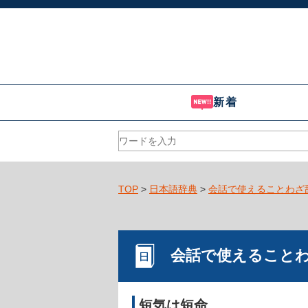
新着
TOP
>
日本語辞典
>
会話で使えることわざ
会話で使えること
短気は短命