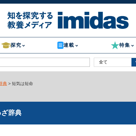
探究
連載
特集
辞典
> 短気は短命
わざ辞典