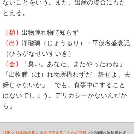
ないことをいう。また、出産の場合にもた
とえる。
〔類〕
出物腫れ物時知らず
〔出〕
浄瑠璃（じょうるり）・平仮名盛衰記
（ひらがなせいすいき）
〔会〕
「臭い。あなた、またやったわね」
「出物腫（は）れ物所構わずだ。許せよ、夫
婦じゃないか」「でも、食事中にすること
はないでしょう。デリカシーがないんだか
ら」
TOP
>
日本語辞典
>
会話で使えることわざ辞典
> 出物腫れ物所構わず