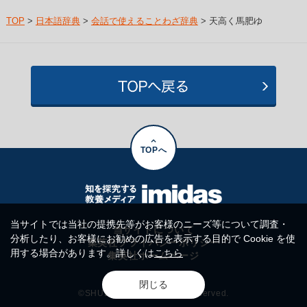
TOP
>
日本語辞典
>
会話で使えることわざ辞典
> 天高く馬肥ゆ
TOPへ
当サイトでは当社の提携先等がお客様のニーズ等について調査・
当サイトについて
分析したり、お客様にお勧めの広告を表示する目的で Cookie を使
集英社プライバシーポリシー
用する場合があります。詳しくは
こちら
集英社ホームページ
閉じる
©SHUEISHA Inc. All rights reserved.