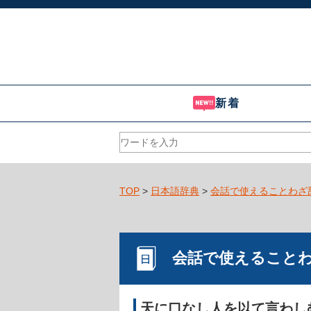
新着
TOP
>
日本語辞典
>
会話で使えることわざ
会話で使えること
天に口なし人を以て言わし