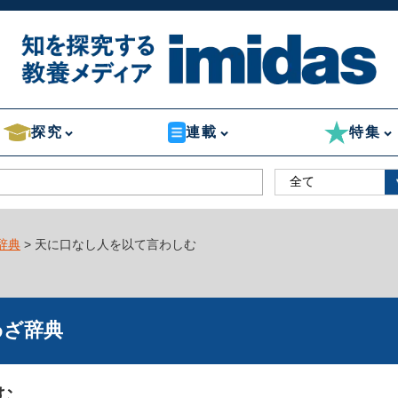
探究
連載
特集
辞典
> 天に口なし人を以て言わしむ
わざ辞典
む