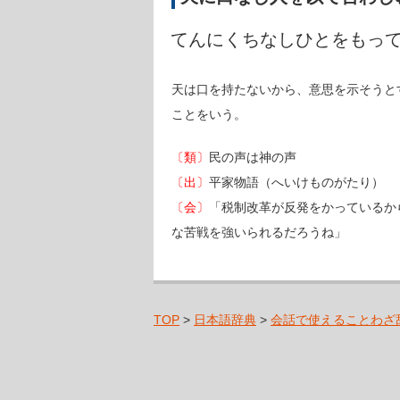
てんにくちなしひとをもっ
天は口を持たないから、意思を示そうと
ことをいう。
〔類〕
民の声は神の声
〔出〕
平家物語（へいけものがたり）
〔会〕
「税制改革が反発をかっているか
な苦戦を強いられるだろうね」
TOP
>
日本語辞典
>
会話で使えることわざ