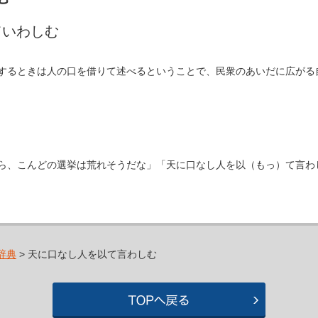
ていわしむ
するときは人の口を借りて述べるということで、民衆のあいだに広がる
ら、こんどの選挙は荒れそうだな」「天に口なし人を以（もっ）て言わ
辞典
> 天に口なし人を以て言わしむ