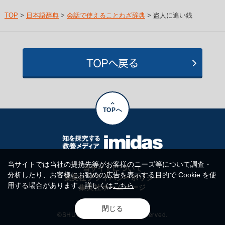
TOP
>
日本語辞典
>
会話で使えることわざ辞典
> 盗人に追い銭
TOPへ
当サイトでは当社の提携先等がお客様のニーズ等について調査・
当サイトについて
分析したり、お客様にお勧めの広告を表示する目的で Cookie を使
集英社プライバシーポリシー
用する場合があります。詳しくは
こちら
集英社ホームページ
閉じる
©SHUEISHA Inc. All rights reserved.