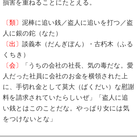
損害を重ねることにたとえる。
〔類〕
泥棒に追い銭／盗人に追いを打つ／盗
人に銀の鉈（なた）
〔出〕
談義本（だんぎぼん）・古朽木（ふる
くちき）
〔会〕
「うちの会社の社長、気の毒だな。愛
人だった社員に会社のお金を横領された上
に、手切れ金として莫大（ばくだい）な慰謝
料を請求されていたらしいぜ」「盗人に追
い銭とはこのことだな。やっぱり女には気
をつけないとな」