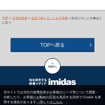
TOP
>
日本語辞典
>
会話で使えることわざ辞典
> 針ほどのことを棒ほど
に言う
TOPへ
当サイトでは当社の提携先等がお客様のニーズ等について調査・
当サイトについて
分析したり、お客様にお勧めの広告を表示する目的で Cookie を使
集英社プライバシーポリシー
用する場合があります。詳しくは
こちら
集英社ホームページ