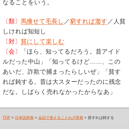
なることをいう。
〔類〕
馬痩せて毛長し
／
窮すれば濫す
／人貧
しければ知短し
〔対〕
貧にして楽しむ
〔会〕
「ほら、知ってるだろう。昔アイド
ルだった中山」「知ってるけど……、この
あいだ、詐欺で捕まったらしいぜ」「貧す
れば鈍する。昔は大スターだったのに残念
だな。しばらく売れなかったからなあ」
TOP
>
日本語辞典
>
会話で使えることわざ辞典
> 貧すれば鈍する