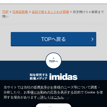
TOP
>
日本語辞典
>
会話で使えることわざ辞典
> 坊主憎けりゃ袈裟まで
憎い
TOPへ
当サイトでは当社の提携先等がお客様のニーズ等について調査・
当サイトについて
分析したり、お客様にお勧めの広告を表示する目的で Cookie を使
集英社プライバシーポリシー
用する場合があります。詳しくは
こちら
集英社ホームページ