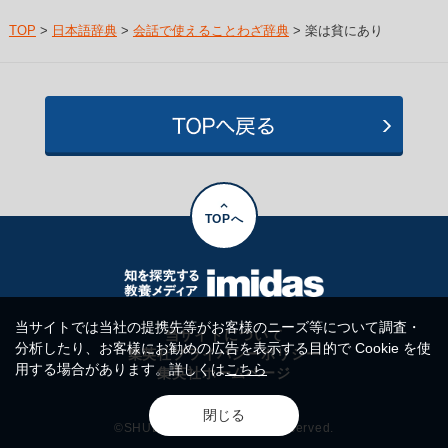
TOP
>
日本語辞典
>
会話で使えることわざ辞典
> 楽は貧にあり
TOPへ
当サイトでは当社の提携先等がお客様のニーズ等について調査・
当サイトについて
分析したり、お客様にお勧めの広告を表示する目的で Cookie を使
集英社プライバシーポリシー
用する場合があります。詳しくは
こちら
集英社ホームページ
閉じる
©SHUEISHA Inc. All rights reserved.