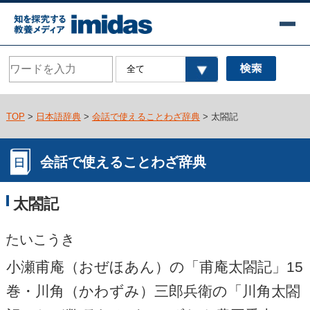
TOP
>
日本語辞典
>
会話で使えることわざ辞典
> 太閤記
会話で使えることわざ辞典
太閤記
たいこうき
小瀬甫庵（おぜほあん）の「甫庵太閤記」15
巻・川角（かわずみ）三郎兵衛の「川角太閤