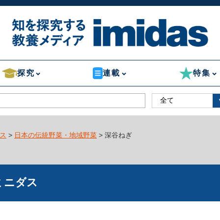
探究
連載
特集
ス
>
日本の伝統野菜・地域野菜
> 深谷ねぎ
ミニダス