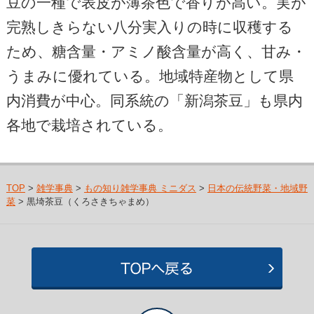
豆の一種で表皮が薄茶色で香りが高い。実が
完熟しきらない八分実入りの時に収穫する
ため、糖含量・アミノ酸含量が高く、甘み・
うまみに優れている。地域特産物として県
内消費が中心。同系統の「新潟茶豆」も県内
各地で栽培されている。
TOP
>
雑学事典
>
もの知り雑学事典 ミニダス
>
日本の伝統野菜・地域野
菜
> 黒埼茶豆（くろさきちゃまめ）