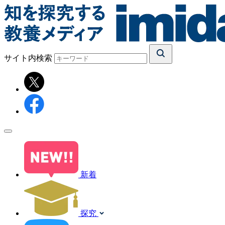
サイト内検索
新着
探究