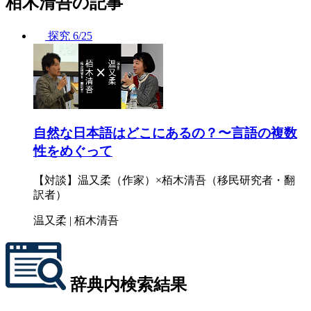
栢木清吾の記事
探究
6/25
自然な日本語はどこにあるの？〜言語の複数
性をめぐって
【対談】温又柔（作家）×栢木清吾（移民研究者・翻
訳者）
温又柔 | 栢木清吾
辞典内検索結果