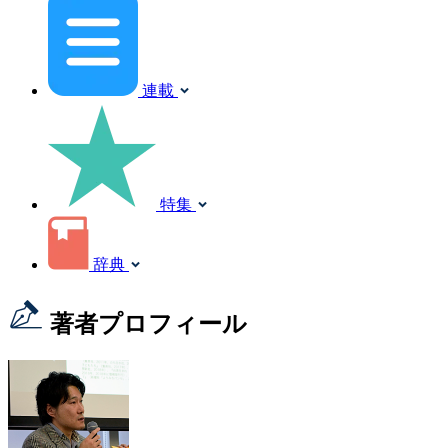
連載
特集
辞典
著者プロフィール