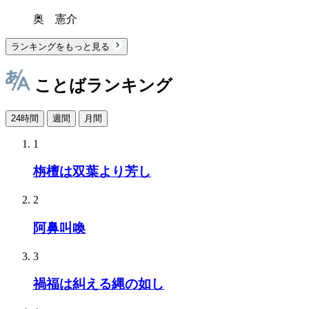
奥 憲介
ランキングをもっと見る
ことばランキング
24時間
週間
月間
1
栴檀は双葉より芳し
2
阿鼻叫喚
3
禍福は糾える縄の如し